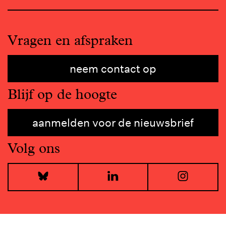
Vragen en afspraken
neem contact op
Blijf op de hoogte
aanmelden voor de nieuwsbrief
Volg ons
Bluesky
LinkedIn
I