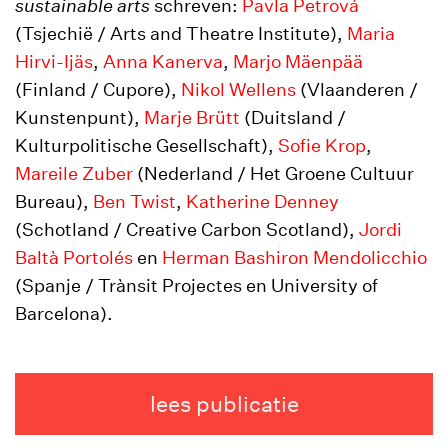
sustainable arts
schreven:
Pavla Petrová
(Tsjechië / Arts and Theatre Institute),
Maria
Hirvi-Ijäs
,
Anna Kanerva
,
Marjo Mäenpää
(Finland / Cupore),
Nikol Wellens
(Vlaanderen /
Kunstenpunt),
Marje Brütt
(Duitsland /
Kulturpolitische Gesellschaft),
Sofie Krop
,
Mareile Zuber
(Nederland / Het Groene Cultuur
Bureau),
Ben Twist
,
Katherine Denney
(Schotland / Creative Carbon Scotland),
Jordi
Baltà Portolés
en
Herman Bashiron Mendolicchio
(Spanje / Trànsit Projectes en University of
Barcelona).
lees publicatie