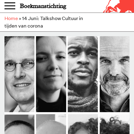
Overslaan en naar de inhoud gaan
Boekmanstichting
Home
»
14 Juni: Talkshow Cultuur in
tijden van corona