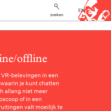
EN
zoeken
e/offline
 VR-belevingen in een
waarin je kunt chatten
h allang niet meer
ioscoop of in een
tingen valt moeilijk te