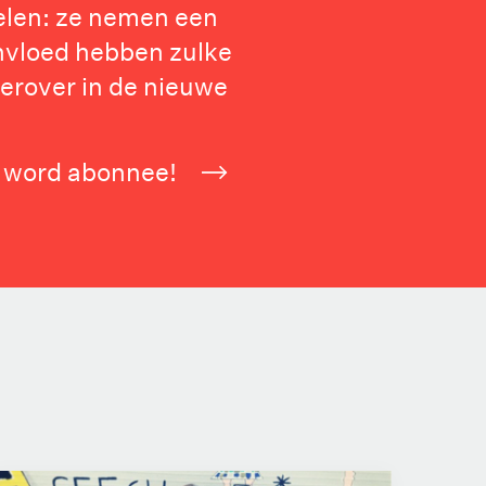
spelen: ze nemen een
invloed hebben zulke
 erover in de nieuwe
f word abonnee!