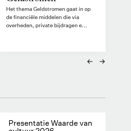
Het thema Geldstromen gaat in op
Hoe
de financiële middelen die via
pro
overheden, private bijdragen e...
ran
←
→
Presentatie Waarde van
cultuur 2026