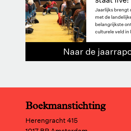
Jaarlijks breng
met de landelijk
belangrijkste o
culturele veld in 
Naar de jaarrap
Boekmanstichting
Herengracht 415
1017 BP Amsterdam