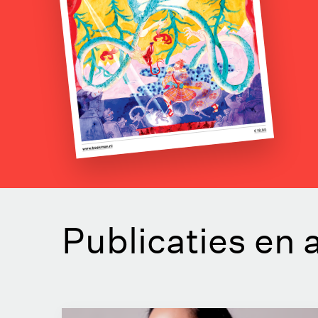
of
word
abonnee!
Publicaties en 