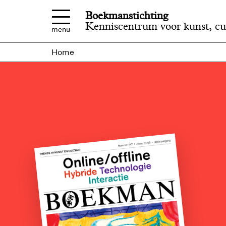
Overslaan en naar de inhoud gaan
Boekmanstichting
Kenniscentrum voor kunst, cu
menu
Home
Bekijk
nu
m
artikelen,
bestel
het
mer