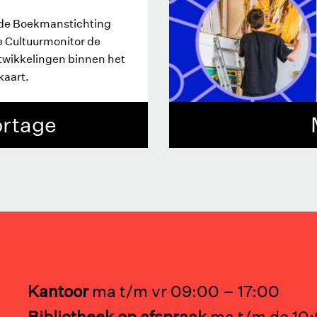
t de Boekmanstichting
e Cultuurmonitor de
ntwikkelingen binnen het
kaart.
ortage
Kantoor
ma t/m vr 09:00 – 17:00
Bibliotheek op afspraak
ma t/m do 10: