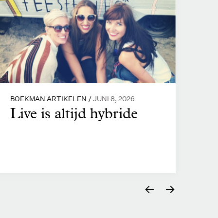
VER
W
BOEKMAN ARTIKELEN /
JUNI 8, 2026
A
Live is altijd hybride
C
←
→