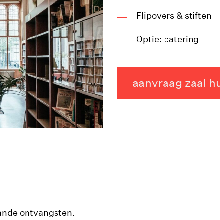
Flipovers & stiften
Optie: catering
aanvraag zaal h
aande ontvangsten.