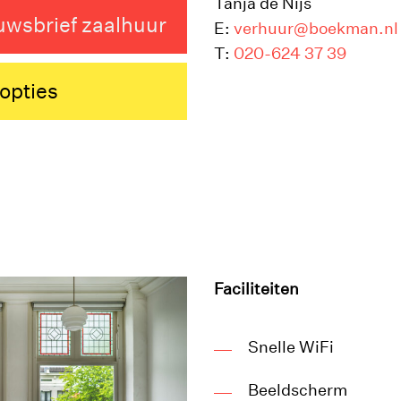
Tanja de Nijs
euwsbrief zaalhuur
E:
verhuur@boekman.nl
T:
020-624 37 39
opties
Faciliteiten
Snelle WiFi
Beeldscherm