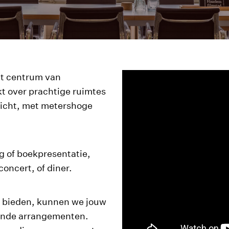
et centrum van
 over prachtige ruimtes
licht, met metershoge
ng of boekpresentatie,
oncert, of diner.
e bieden, kunnen we jouw
ende arrangementen.