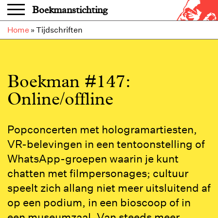
Overslaan en naar de inhoud gaan
Boekmanstichting
Home
»
Tijdschriften
Boekman #147:
Online/offline
Bekijk
Popconcerten met hologramartiesten,
het
VR-belevingen in een tentoonstelling of
nieuwste
WhatsApp-groepen waarin je kunt
nummer!
chatten met filmpersonages; cultuur
speelt zich allang niet meer uitsluitend af
op een podium, in een bioscoop of in
een museumzaal. Van steeds meer