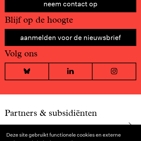
neem contact op
Blijf op de hoogte
aanmelden voor de nieuwsbrief
Volg ons
Bluesky
LinkedIn
I
Partners & subsidiënten
Deze site gebruikt functionele cookies en externe