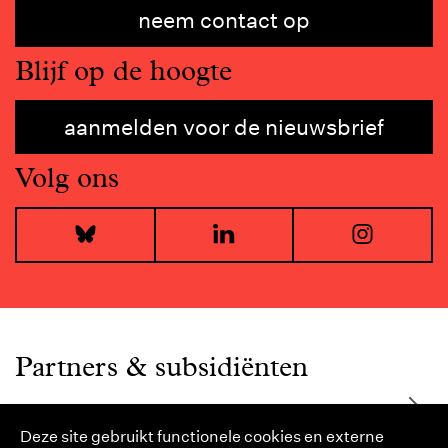
neem contact op
Blijf op de hoogte
aanmelden voor de nieuwsbrief
Volg ons
Bluesky
LinkedIn
I
Partners & subsidiënten
Deze site gebruikt functionele cookies en externe