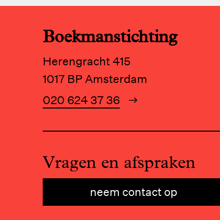
Boekmanstichting
Herengracht 415
1017 BP Amsterdam
020 624 37 36
Vragen en afspraken
neem contact op