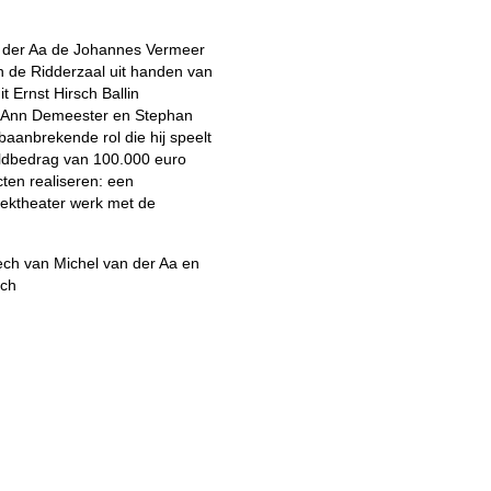
 der Aa de Johannes Vermeer
in de Ridderzaal uit handen van
t Ernst Hirsch Ballin
ij, Ann Demeester en Stephan
anbrekende rol die hij speelt
geldbedrag van 100.000 euro
cten realiseren: een
iektheater werk met de
ech van Michel van der Aa en
sch