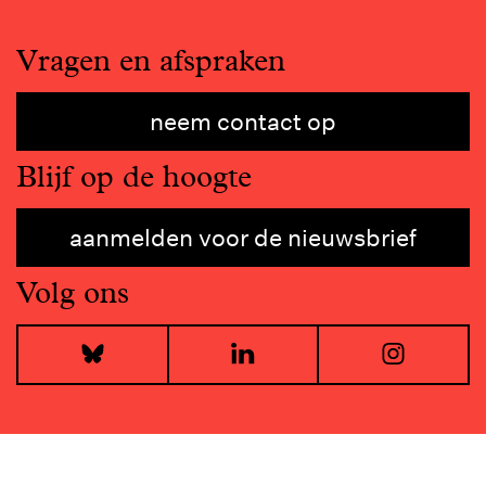
Vragen en afspraken
neem contact op
Blijf op de hoogte
aanmelden voor de nieuwsbrief
Volg ons
Bluesky
LinkedIn
I