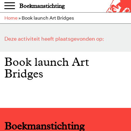
Overslaan en naar de inhoud gaan
Boekmanstichting
Home
»
Book launch Art Bridges
Deze activiteit heeft plaatsgevonden op:
Book launch Art
Bridges
Boekmanstichting