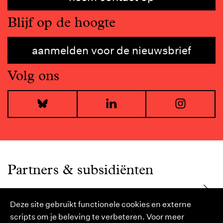
Blijf op de hoogte
aanmelden voor de nieuwsbrief
Volg ons
Bluesky
LinkedIn
I
Partners & subsidiënten
Deze site gebruikt functionele cookies en externe
scripts om je beleving te verbeteren. Voor meer