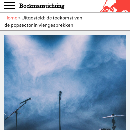
Overslaan en naar de inhoud gaan
Boekmanstichting
Home
»
Uitgesteld: de toekomst van
de popsector in vier gesprekken