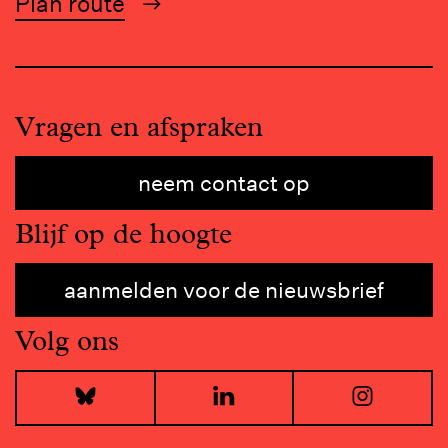
Plan route
Vragen en afspraken
neem contact op
Blijf op de hoogte
aanmelden voor de nieuwsbrief
Volg ons
Bluesky
LinkedIn
I