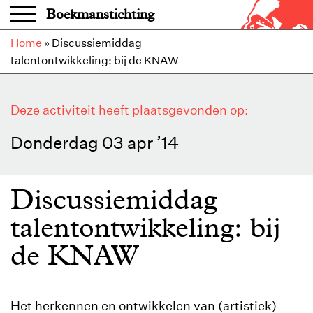
Overslaan en naar de inhoud gaan
Boekmanstichting
Home
»
Discussiemiddag
talentontwikkeling: bij de KNAW
Deze activiteit heeft plaatsgevonden op:
Donderdag 03 apr ’14
Discussiemiddag
talentontwikkeling: bij
de KNAW
Het herkennen en ontwikkelen van (artistiek)