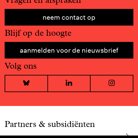
neem contact op
Blijf op de hoogte
aanmelden voor de nieuwsbrief
Volg ons
Bluesky
LinkedIn
I
Partners & subsidiënten