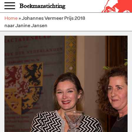
Overslaan en naar de inhoud gaan
Boekmanstichting
Home
»
Johannes Vermeer Prijs 2018
naar Janine Jansen