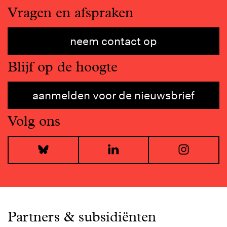
Vragen en afspraken
neem contact op
Blijf op de hoogte
aanmelden voor de nieuwsbrief
Volg ons
Bluesky
LinkedIn
I
Partners & subsidiënten