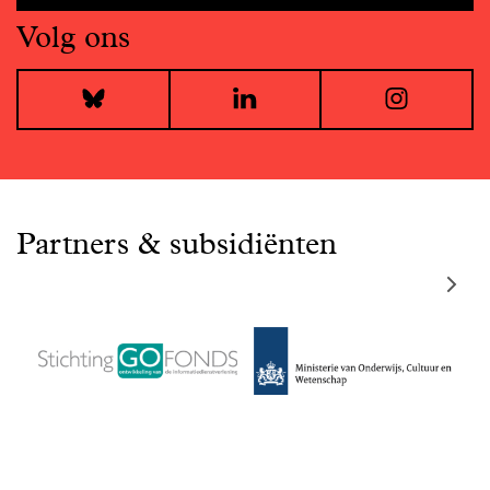
Volg ons
Bluesky
LinkedIn
I
Partners & subsidiënten