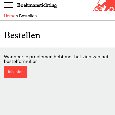
Overslaan en naar de inhoud gaan
Boekmanstichting
Home
»
Bestellen
Bestellen
Wanneer je problemen hebt met het zien van het
bestelformulier
klik hier