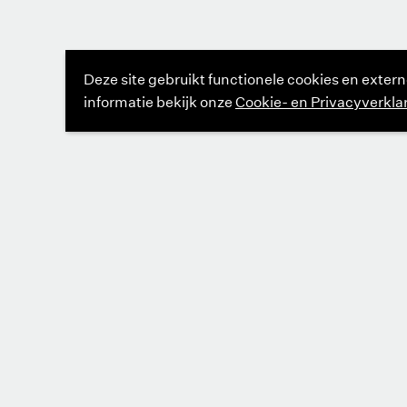
Deze site gebruikt functionele cookies en extern
informatie bekijk onze
Cookie- en Privacyverkla
Boekmanstichting
Herengracht 415
1017 BP Amsterdam
020 624 37 36