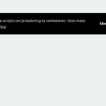
e scripts om je beleving te verbeteren. Voor meer
Mee
ring
Kantoor
ma t/m vr 09:00 – 17:00
Bibliotheek op afspraak
ma t/m do 10:
Plan route