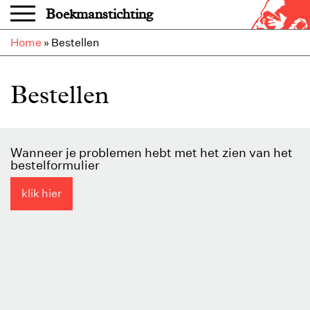
Overslaan en naar de inhoud gaan
Boekmanstichting
Home
»
Bestellen
Bestellen
Wanneer je problemen hebt met het zien van het
bestelformulier
klik hier