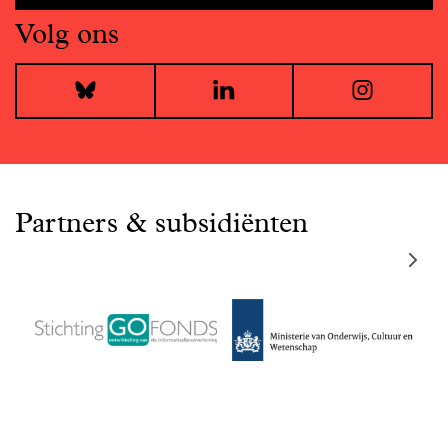
Volg ons
Bluesky
LinkedIn
I
Partners & subsidiënten