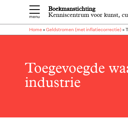
Overslaan en naar de inhoud gaan
Boekmanstichting
Kenniscentrum voor kunst, cu
menu
Home
»
Geldstromen (met inflatiecorrectie)
»
T
Toegevoegde waa
industrie