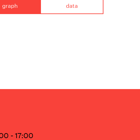
graph
data
00 - 17:00