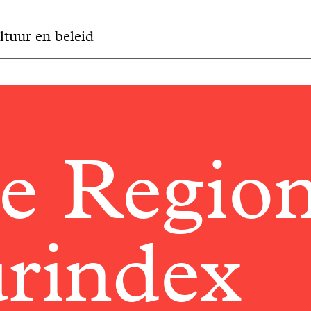
ltuur en beleid
e Region
rindex