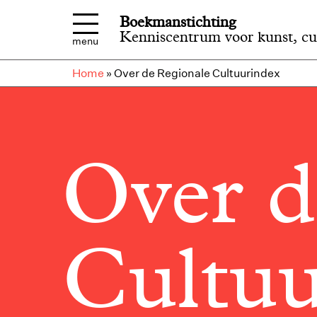
Overslaan en naar de inhoud gaan
Boekmanstichting
Kenniscentrum voor kunst, cu
menu
Home
»
Over de Regionale Cultuurindex
Over d
Cultuu