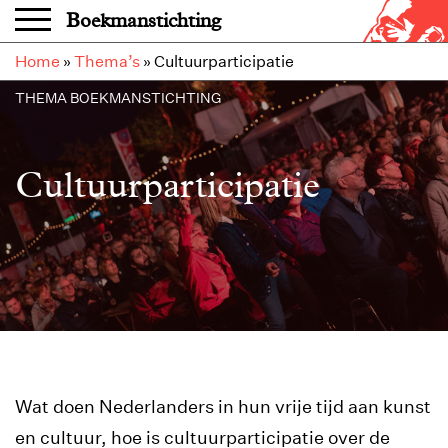
Overslaan en naar de inhoud gaan
Boekmanstichting
Home
»
Thema’s
»
Cultuurparticipatie
THEMA BOEKMANSTICHTING
Cultuurparticipatie
Wat doen Nederlanders in hun vrije tijd aan kunst
en cultuur, hoe is cultuurparticipatie over de