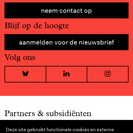
neem contact op
Blijf op de hoogte
aanmelden voor de nieuwsbrief
Volg ons
Bluesky
LinkedIn
I
Partners & subsidiënten
Deze site gebruikt functionele cookies en externe