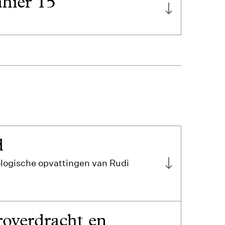
hier 15
d
logische opvattingen van Rudi
uroverdracht en