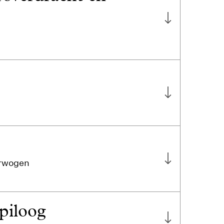
erwogen
epiloog