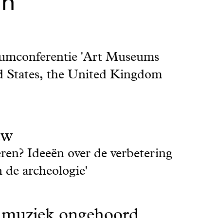
en
seumconferentie 'Art Museums
ed States, the United Kingdom
uw
en? Ideeën over de verbetering
 de archeologie'
 muziek ongehoord