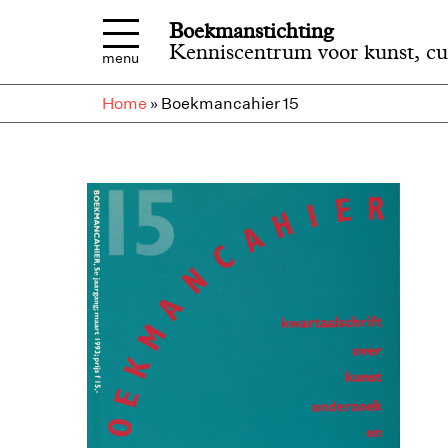
Overslaan en naar de inhoud gaan
Boekmanstichting
Kenniscentrum voor kunst, cu
menu
Home
»
Boekmancahier 15