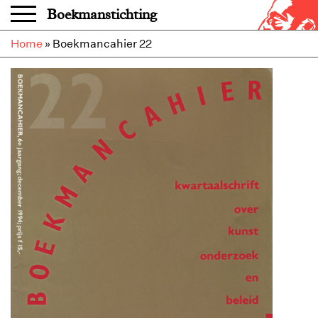
Overslaan en naar de inhoud gaan
Boekmanstichting
Home
»
Boekmancahier 22