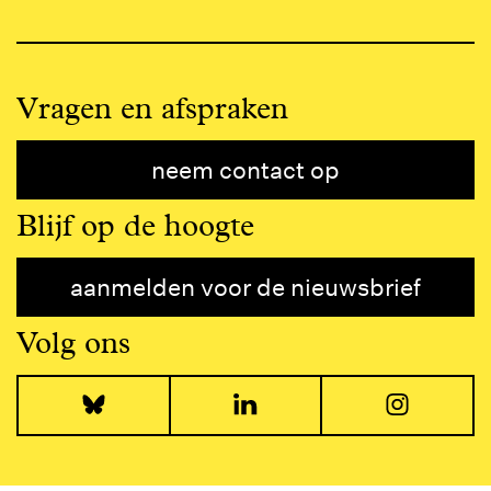
Vragen en afspraken
neem contact op
Blijf op de hoogte
aanmelden voor de nieuwsbrief
Volg ons
Bluesky
LinkedIn
I