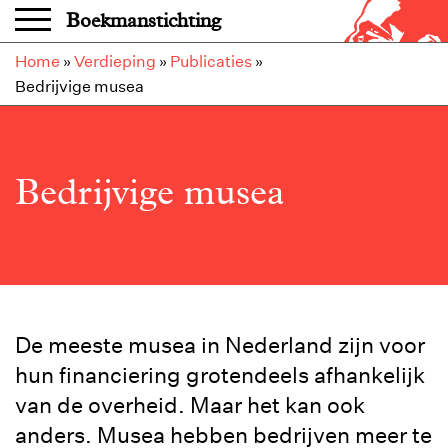
Overslaan en naar de inhoud gaan
Boekmanstichting
Home
»
Verdieping
»
Publicaties
»
Bedrijvige musea
Bedrijvige musea
De meeste musea in Nederland zijn voor
hun financiering grotendeels afhankelijk
van de overheid. Maar het kan ook
anders. Musea hebben bedrijven meer te