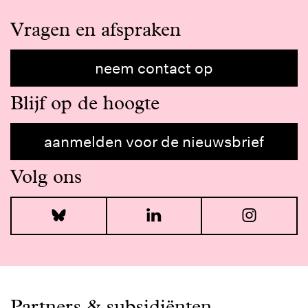
Vragen en afspraken
neem contact op
Blijf op de hoogte
aanmelden voor de nieuwsbrief
Volg ons
Bluesky
LinkedIn
I
Partners & subsidiënten