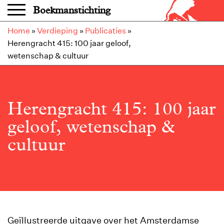
Overslaan en naar de inhoud gaan
Boekmanstichting
Home
»
Verdieping
»
Publicaties
»
Herengracht 415: 100 jaar geloof,
wetenschap & cultuur
Herengracht 415: 100 jaar
geloof, wetenschap &
cultuur
Geïllustreerde uitgave over het Amsterdamse