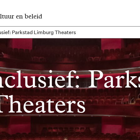
ltuur en beleid
usief: Parkstad Limburg Theaters
clusief: Park
heaters