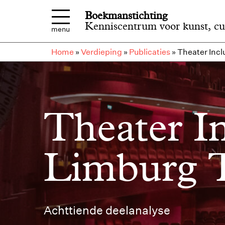
Overslaan en naar de inhoud gaan
Boekmanstichting
Kenniscentrum voor kunst, cu
menu
Home
»
Verdieping
»
Publicaties
»
Theater Incl
Theater In
Limburg T
Achttiende deelanalyse