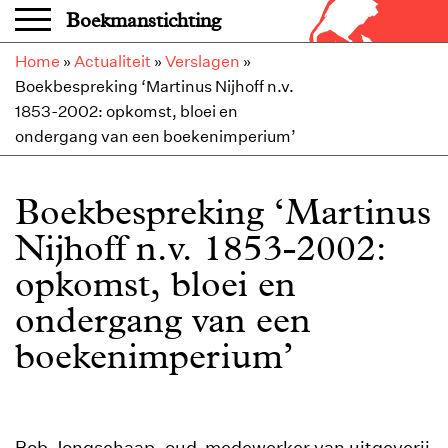
Overslaan en naar de inhoud gaan
Boekmanstichting
Home
»
Actualiteit
»
Verslagen
»
Boekbespreking ‘Martinus Nijhoff n.v.
1853-2002: opkomst, bloei en
ondergang van een boekenimperium’
Boekbespreking ‘Martinus
Nijhoff n.v. 1853-2002:
opkomst, bloei en
ondergang van een
boekenimperium’
Bob Jongschaap, oud-medewerker van uitgeverij