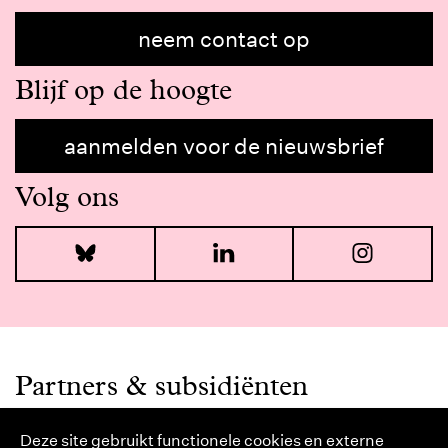
neem contact op
Blijf op de hoogte
aanmelden voor de nieuwsbrief
Volg ons
Bluesky
LinkedIn
I
Partners & subsidiënten
Deze site gebruikt functionele cookies en externe