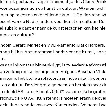
er druk gestaan als op dit moment, aldus Clairy Pol
t voor bezuinigingen op kunst en cultuur. Waarom wel i
 niet op orkesten en beeldende kunst? Op de vraag w
ocent van de Nederlanders voor kunst en cultuur. De 
l subsidie gaat er naar de kunstsector en kan het ni
kunst en cultuur?
onoom Gerard Marlet en VVD-kamerlid Mark Harbers
vraag bij het Amsterdamse Fonds voor de Kunst, en s
um.
ijks aan inkomsten binnenkrijgt, is tweederde afkomst
aartverkoop en sponsorgelden. Volgens Bastiaan Vin
anneer je het bedrag relateert aan het aantal inwoner
st en cultuur. De vier grote gemeenten betalen meer 
emiddeld 88 euro. Slechts 0,56% van de rijksbegrotin
aarschuwde NOVA. ‘Kunstenaars moeten eraan geloven
 bleek uit de reactie van twee Kamerleden. Volgens T