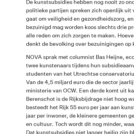
De kunstsubsidies hebben nog nooit zo ond
politieke partijen spreken zich openlijk ui
gaat om veiligheid en gezondheidszorg, en
bezuinigd mag worden koos slechts drie pr
alle reden om zich zorgen te maken. Hoevee
denkt de bevolking over bezuinigingen op 
NOVA sprak met columnist Bas Heijne, ec
twee kunstenaars tijdens hun subsidieaan
studenten van het Utrechtse conservatori
Van de 4,5 miljard euro die de sector jaarl
ministerie van OCW. Een derde komt uit k
Berenschot is de Rijksbijdrage niet hoog w
besteedt het Rijk 55 euro per jaar aan kun
jaar per inwoner, de kleinere gemeenten g
en cultuur. Toch wordt dit nog minder, w
Dat kunstsubsidies niet langer heilig zijn