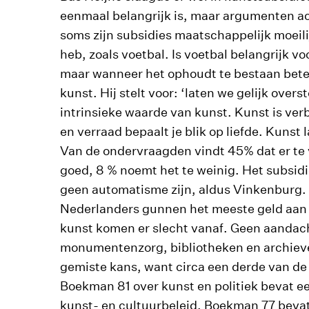
eenmaal belangrijk is, maar argumenten ac
soms zijn subsidies maatschappelijk moeili
heb, zoals voetbal. Is voetbal belangrijk v
maar wanneer het ophoudt te bestaan beteke
kunst. Hij stelt voor: ‘laten we gelijk over
intrinsieke waarde van kunst. Kunst is ver
en verraad bepaalt je blik op liefde. Kunst 
Van de ondervraagden vindt 45% dat er te v
goed, 8 % noemt het te weinig. Het subsid
geen automatisme zijn, aldus Vinkenburg. I
Nederlanders gunnen het meeste geld aan m
kunst komen er slecht vanaf. Geen aandac
monumentenzorg, bibliotheken en archieve
gemiste kans, want circa een derde van de
Boekman 81 over kunst en politiek bevat ee
kunst- en cultuurbeleid. Boekman 77 bevat