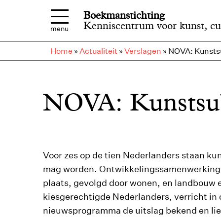
Overslaan en naar de inhoud gaan
Boekmanstichting
Kenniscentrum voor kunst, cu
menu
Home
»
Actualiteit
»
Verslagen
»
NOVA: Kunstsu
NOVA: Kunstsub
Voor zes op de tien Nederlanders staan kun
mag worden. Ontwikkelingssamenwerking st
plaats, gevolgd door wonen, en landbouw en 
kiesgerechtigde Nederlanders, verricht in
nieuwsprogramma de uitslag bekend en lie