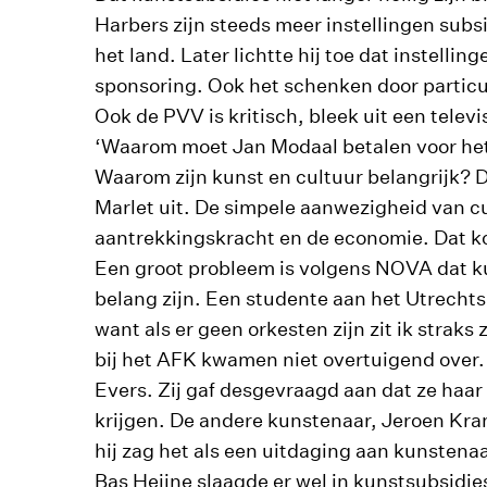
Harbers zijn steeds meer instellingen subsi
het land. Later lichtte hij toe dat instell
sponsoring. Ook het schenken door particu
Ook de PVV is kritisch, bleek uit een tele
‘Waarom moet Jan Modaal betalen voor het 
Waarom zijn kunst en cultuur belangrijk
Marlet uit. De simpele aanwezigheid van cu
aantrekkingskracht en de economie. Dat ko
Een groot probleem is volgens NOVA dat ku
belang zijn. Een studente aan het Utrechts
want als er geen orkesten zijn zit ik stra
bij het AFK kwamen niet overtuigend over.
Evers. Zij gaf desgevraagd aan dat ze haar 
krijgen. De andere kunstenaar, Jeroen Kra
hij zag het als een uitdaging aan kunsten
Bas Heijne slaagde er wel in kunstsubsidie