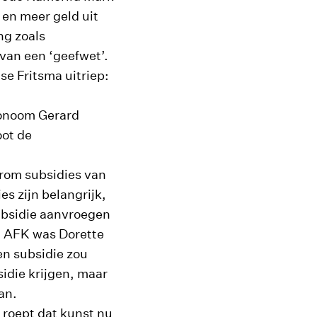
 en meer geld uit
ng zoals
van een ‘geefwet’.
se Fritsma uitriep:
conoom Gerard
oot de
arom subsidies van
s zijn belangrijk,
subsidie aanvroegen
t AFK was Dorette
en subsidie zou
idie krijgen, maar
an.
 roept dat kunst nu