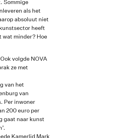
ak. Sommige
nleveren als het
aarop absoluut niet
kunstsector heeft
et wat minder? Hoe
. Ook volgde NOVA
prak ze met
ig van het
kenburg van
s. Per inwoner
dan 200 euro per
g gaat naar kunst
’.
weede Kamerlid Mark