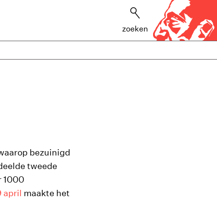
zoeken
n waarop bezuinigd
edeelde tweede
 1000
 april
maakte het