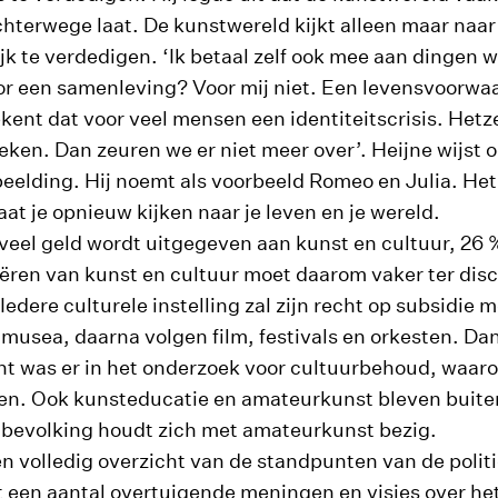
hterwege laat. De kunstwereld kijkt alleen maar naar 
jk te verdedigen. ‘Ik betaal zelf ook mee aan dingen w
oor een samenleving? Voor mij niet. Een levensvoorwaar
nt dat voor veel mensen een identiteitscrisis. Hetze
steken. Dan zeuren we er niet meer over’. Heijne wijst 
beelding. Hij noemt als voorbeeld Romeo en Julia. Het 
laat je opnieuw kijken naar je leven en je wereld.
eel geld wordt uitgegeven aan kunst en cultuur, 26 %
iëren van kunst en cultuur moet daarom vaker ter disc
edere culturele instelling zal zijn recht op subsidie
usea, daarna volgen film, festivals en orkesten. Da
ht was er in het onderzoek voor cultuurbehoud, waar
n. Ook kunsteducatie en amateurkunst bleven buiten
 bevolking houdt zich met amateurkunst bezig.
n volledig overzicht van de standpunten van de politi
 een aantal overtuigende meningen en visies over he