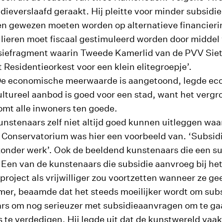
dieverslaafd geraakt. Hij pleitte voor minder subsidie
ingen gewezen moeten worden op alternatieve financieri
lieren moet fiscaal gestimuleerd worden door middel 
visiefragment waarin Tweede Kamerlid van de PVV Siet
Residentieorkest voor een klein elitegroepje’.
? De economische meerwaarde is aangetoond, legde e
ltureel aanbod is goed voor een stad, want het vergr
mt alle inwoners ten goede.
nstenaars zelf niet altijd goed kunnen uitleggen wa
 Conservatorium was hier een voorbeeld van. ‘Subsidie
ks zonder werk’. Ook de beeldend kunstenaars die een 
 Een van de kunstenaars die subsidie aanvroeg bij he
project als vrijwilliger zou voortzetten wanneer ze ge
mer, beaamde dat het steeds moeilijker wordt om subs
aars om nog serieuzer met subsidieaanvragen om te ga
s te verdedigen. Hij legde uit dat de kunstwereld vaak