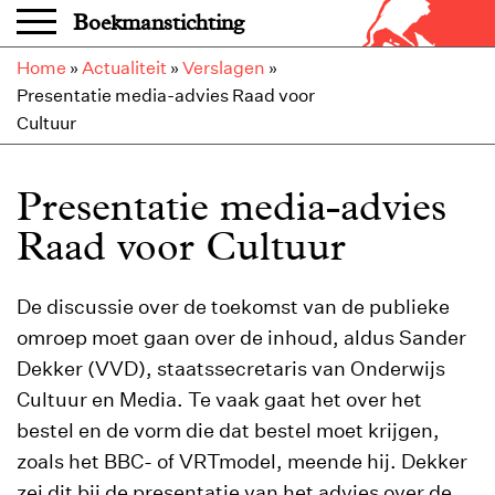
Overslaan en naar de inhoud gaan
Boekmanstichting
Home
»
Actualiteit
»
Verslagen
»
Presentatie media-advies Raad voor
Cultuur
Presentatie media-advies
Raad voor Cultuur
De discussie over de toekomst van de publieke
omroep moet gaan over de inhoud, aldus Sander
Dekker (VVD), staatssecretaris van Onderwijs
Cultuur en Media. Te vaak gaat het over het
bestel en de vorm die dat bestel moet krijgen,
zoals het BBC- of VRTmodel, meende hij. Dekker
zei dit bij de presentatie van het advies over de