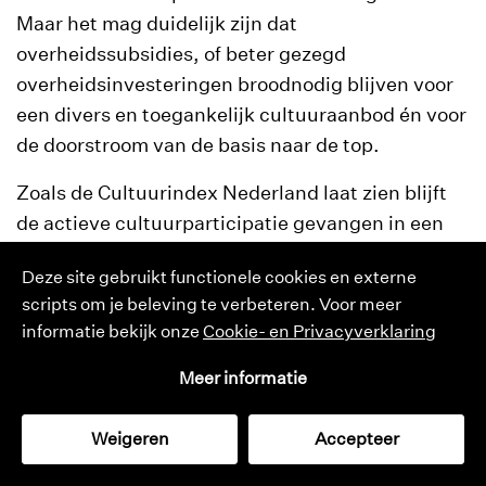
Maar het mag duidelijk zijn dat
overheidssubsidies, of beter gezegd
overheidsinvesteringen broodnodig blijven voor
een divers en toegankelijk cultuuraanbod én voor
de doorstroom van de basis naar de top.
Zoals de Cultuurindex Nederland laat zien blijft
de actieve cultuurparticipatie gevangen in een
dalende lijn. Tien jaar geleden stond deze op 100,
Deze site gebruikt functionele cookies en externe
nu is ze afgezakt naar 61. We mogen hopen dat
scripts om je beleving te verbeteren. Voor meer
minister Bussemaker op tijd zal zijn met haar
informatie bekijk onze
Cookie- en Privacyverklaring
beleidswijzigingen in dit domein. Want het
gevaar bestaat dat we gezamenlijk afstevenen op
Meer informatie
een verloren generatie wat betreft makers en
bezoekers.
Weigeren
Accepteer
cultuurmonitor
catalogus
tijdschrift
zoeken
Er is weliswaar nog veel te wensen over, maar de