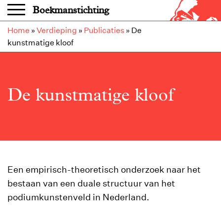
Overslaan en naar de inhoud gaan
Boekmanstichting
Home
»
Verdieping
»
Publicaties
»
De
kunstmatige kloof
De kunstmatige kloof
Een empirisch-theoretisch onderzoek naar het
bestaan van een duale structuur van het
podiumkunstenveld in Nederland.