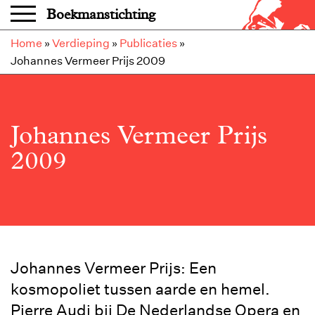
Overslaan en naar de inhoud gaan
Boekmanstichting
Home
»
Verdieping
»
Publicaties
»
Johannes Vermeer Prijs 2009
Johannes Vermeer Prijs
2009
Johannes Vermeer Prijs: Een
kosmopoliet tussen aarde en hemel.
Pierre Audi bij De Nederlandse Opera en