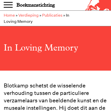
Overslaan en naar de inhoud gaan
Boekmanstichting
Home
»
Verdieping
»
Publicaties
»
In
Loving Memory
In Loving Memory
Blotkamp schetst de wisselende
verhouding tussen de particuliere
verzamelaars van beeldende kunst en de
museale instellingen. Hij doet dit aan de