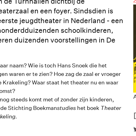
 de Turnhallen dichtbij de
aterzaal en een foyer. Sindsdien is
eerste jeugdtheater in Nederland - een
honderdduizenden schoolkinderen,
ren duizenden voorstellingen in De
aar naam? Wie is toch Hans Snoek die het
gen waren er te zien? Hoe zag de zaal er vroeger
 Krakeling? Waar staat het theater nu en waar
komst?
A
 nog steeds komt met of zonder zijn kinderen,
 de Stichting Boekman
studies
het boek
Theater
keling.