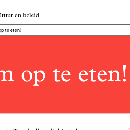
ltuur en beleid
p te eten!
m op te eten!