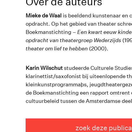
Over de auteurs
Mieke de Waal
is beeldend kunstenaar en cu
opdracht. Op het gebied van theater schreef 
Boekmanstichting –
Een kwart eeuw kinde
opdracht van theatergroep Wederzijds
(19
theater om lief te hebben
(2000).
Karin Wilschut
studeerde Culturele Studie
klarinettist/saxofonist bij uiteenlopende 
kleinkunstprogrammaþs, jeugdtheatergezel
de Boekmanstichting een rapport omtrent 
cultuurbeleid tussen de Amsterdamse deel
zoek deze publica