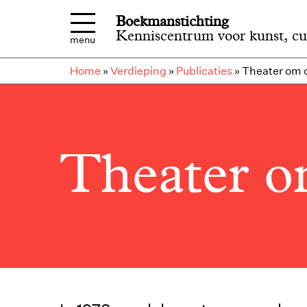
Overslaan en naar de inhoud gaan
Boekmanstichting
Kenniscentrum voor kunst, cu
menu
Home
»
Verdieping
»
Publicaties
»
Theater om o
Theater o