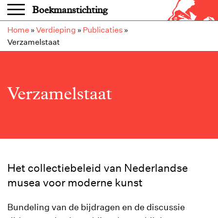
Overslaan en naar de inhoud gaan
Boekmanstichting
Home
»
Verdieping
»
Publicaties
»
Verzamelstaat
Verzamelstaat
Het collectiebeleid van Nederlandse
musea voor moderne kunst
Bundeling van de bijdragen en de discussie