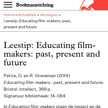
Overslaan en naar de inhoud gaan
Boekmanstichting
Home
»
Actualiteit
»
Verslagen
»
Leestip: Educating film-makers: past,
present and future
Leestip: Educating film-
makers: past, present and
future
Petrie, D. en R. Stoneman (2014)
Educating film-makers : past, present and future.
Bristol: Intellect, 369 p.
Signatuur bibliotheek: 14-084
In
Educating film-makers
staan de impact en de