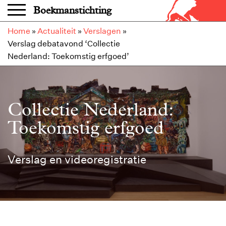
Overslaan en naar de inhoud gaan
Boekmanstichting
Home
»
Actualiteit
»
Verslagen
»
Verslag debatavond ‘Collectie
Nederland: Toekomstig erfgoed’
Collectie Nederland:
Toekomstig erfgoed
Verslag en videoregistratie