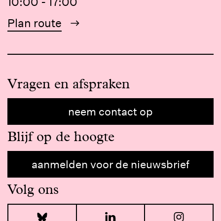
10:00 - 17:00
Plan route
Vragen en afspraken
neem contact op
Blijf op de hoogte
aanmelden voor de nieuwsbrief
Volg ons
Bluesky
LinkedIn
I