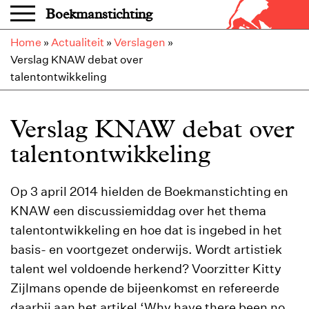
Overslaan en naar de inhoud gaan
Boekmanstichting
Home
»
Actualiteit
»
Verslagen
»
Verslag KNAW debat over
talentontwikkeling
Verslag KNAW debat over
talentontwikkeling
Op 3 april 2014 hielden de Boekmanstichting en
KNAW een discussiemiddag over het thema
talentontwikkeling en hoe dat is ingebed in het
basis- en voortgezet onderwijs. Wordt artistiek
talent wel voldoende herkend? Voorzitter Kitty
Zijlmans opende de bijeenkomst en refereerde
daarbij aan het artikel ‘Why have there been no