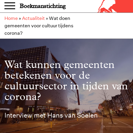
Overslaan en naar de inhoud gaan
Boekmanstichting
Home
»
Actualiteit
»
Wat doen
gemeenten voor cultuur tijdens
corona?
Wat kunnen gemeenten
betekenen voor de
cultuursector in tijden van
corona?
Interview met Hans van Soelen