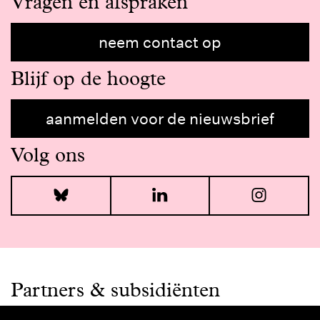
Vragen en afspraken
neem contact op
Blijf op de hoogte
aanmelden voor de nieuwsbrief
Volg ons
Bluesky
LinkedIn
I
Partners & subsidiënten