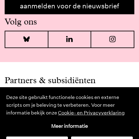
aanmelden voor de nieuwsbrief
Volg ons
Bluesky
LinkedIn
I
Partners & subsidiënten
Deze site gebruikt functionele cookies en externe
scripts om je beleving te verbeteren. Voor meer
informatie bekijk onze
Cookie- en Privacyverklaring
Meer informatie