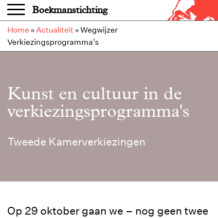
Overslaan en naar de inhoud gaan
Boekmanstichting
Home
»
Actualiteit
»
Wegwijzer
Verkiezingsprogramma’s
Kunst en cultuur in de
verkiezingsprogramma's
Tweede Kamerverkiezingen
Op 29 oktober gaan we – nog geen twee