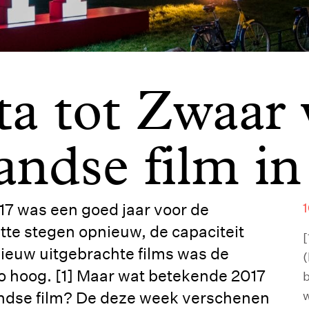
a tot Zwaar v
andse film i
17 was een goed jaar voor de
1
te stegen opnieuw, de capaciteit
[
 nieuw uitgebrachte films was de
(
 zo hoog. [1] Maar wat betekende 2017
b
andse film? De deze week verschenen