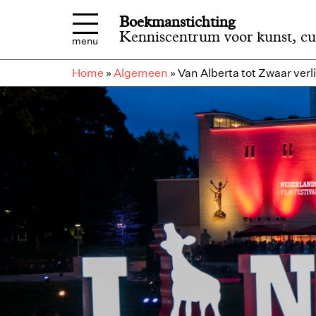
Overslaan en naar de inhoud gaan
Boekmanstichting
Kenniscentrum voor kunst, cu
menu
Home
»
Algemeen
»
Van Alberta tot Zwaar verl