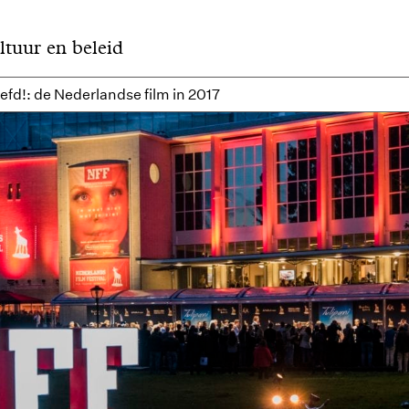
ltuur en beleid
iefd!: de Nederlandse film in 2017