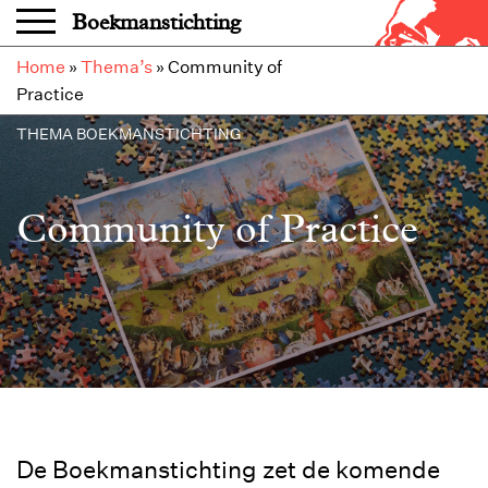
Overslaan en naar de inhoud gaan
Boekmanstichting
Home
»
Thema’s
»
Community of
Practice
THEMA BOEKMANSTICHTING
Community of Practice
De Boekmanstichting zet de komende