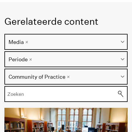
Gerelateerde content
Zoek
Media
naar
een
Zoek
Periode
media
naar
type
een
Zoek
Community of Practice
specifieke
naar
periode
een
thema