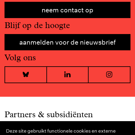
neem contact op
Blijf op de hoogte
aanmelden voor de nieuwsbrief
Volg ons
Bluesky
LinkedIn
I
Partners & subsidiënten
Deze site gebruikt functionele cookies en externe