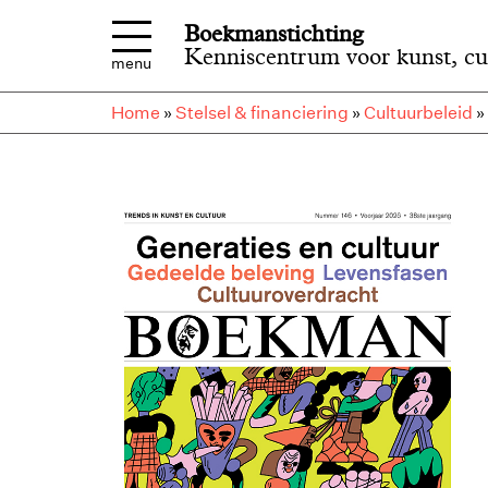
Overslaan en naar de inhoud gaan
Boekmanstichting
Kenniscentrum voor kunst, cu
menu
Home
»
Stelsel & financiering
»
Cultuurbeleid
»