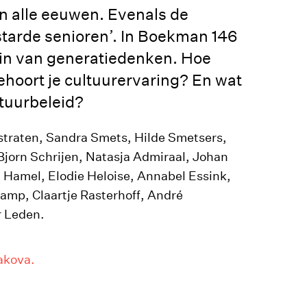
an alle eeuwen. Evenals de
rstarde senioren’. In Boekman 146
zin van generatiedenken. Hoe
ehoort je cultuurervaring? En wat
ltuurbeleid?
straten, Sandra Smets, Hilde Smetsers,
Bjorn Schrijen, Natasja Admiraal, Johan
a Hamel, Elodie Heloise, Annabel Essink,
mp, Claartje Rasterhoff, André
r Leden.
akova.