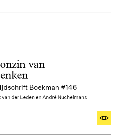
 onzin van
denken
tijdschrift Boekman #146
k van der Leden en André Nuchelmans