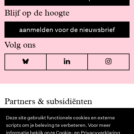
Blijf op de hoogte
aanmelden voor de nieuwsbrief
Volg ons
Bluesky
LinkedIn
I
Partners & subsidiënten
Deze site gebruikt functionele cookies en externe
scripts om je beleving te verbeteren. Voor meer
informatie bekijk onze
Cookie- en Privacyverklaring