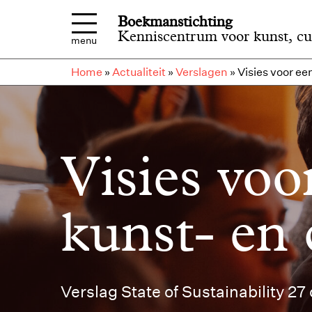
Overslaan en naar de inhoud gaan
Boekmanstichting
Kenniscentrum voor kunst, cu
menu
Home
»
Actualiteit
»
Verslagen
»
Visies voor ee
Visies vo
kunst- en 
Verslag State of Sustainability 2