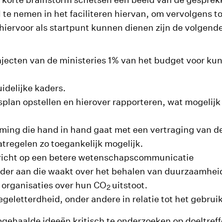
 te nemen in het faciliteren hiervan, om vervolgens 
hiervoor als startpunt kunnen dienen zijn de volgend
ajecten van de ministeries 1% van het budget voor ku
idelijke kaders.
plan opstellen en hierover rapporteren, wat mogelijk
ming die hand in hand gaat met een vertraging van d
tregelen zo toegankelijk mogelijk.
h richt op een betere wetenschapscommunicatie
uder aan die waakt over het behalen van duurzaamhei
 organisaties over hun CO
uitstoot.
2
eletterdheid, onder andere in relatie tot het gebruik
gehaalde ideeën kritisch te onderzoeken op doeltref