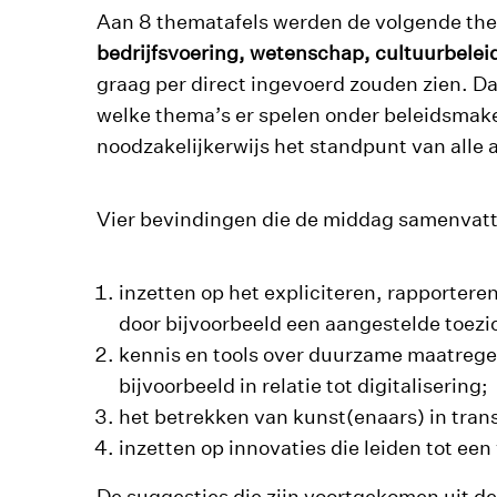
Aan 8 thematafels werden de volgende th
bedrijfsvoering, wetenschap, cultuurbeleid
graag per direct ingevoerd zouden zien. D
welke thema’s er spelen onder beleidsmake
noodzakelijkerwijs het standpunt van alle
Vier bevindingen die de middag samenvat
inzetten op het expliciteren, rapporter
door bijvoorbeeld een aangestelde toez
kennis en tools over duurzame maatrege
bijvoorbeeld in relatie tot digitalisering;
het betrekken van kunst(enaars) in trans
inzetten op innovaties die leiden tot ee
De suggesties die zijn voortgekomen uit d