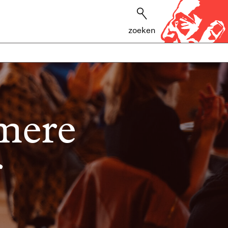
zoeken
amere
r