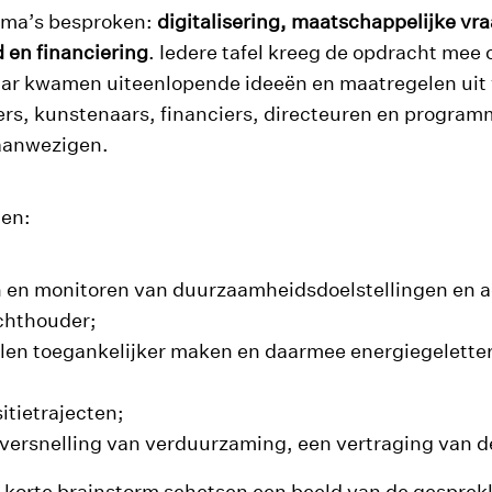
ema’s besproken:
digitalisering, maatschappelijke v
 en financiering
. Iedere tafel kreeg de opdracht mee 
aar kwamen uiteenlopende ideeën en maatregelen uit v
rs, kunstenaars, financiers, directeuren en programm
 aanwezigen.
ten:
en en monitoren van duurzaamheidsdoelstellingen en a
ichthouder;
len toegankelijker maken en daarmee energiegeletter
itietrajecten;
n versnelling van verduurzaming, een vertraging van 
e korte brainstorm schetsen een beeld van de gespre