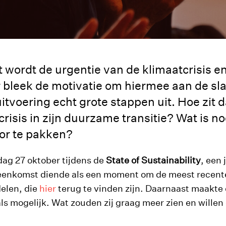
 wordt de urgentie van de klimaatcrisis e
bleek de motivatie om hiermee aan de slag
itvoering echt grote stappen uit. Hoe zit 
risis in zijn duurzame transitie? Wat is n
r te pakken?
ag 27 oktober tijdens de
State of Sustainability
, een 
eenkomst diende als een moment om de meest recente
delen, die
hier
terug te vinden zijn. Daarnaast maakte 
ls mogelijk. Wat zouden zij graag meer zien en wille