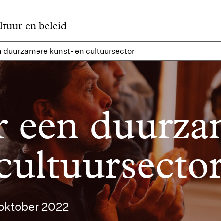
ltuur en beleid
n duurzamere kunst- en cultuursector
or een duurz
cultuursecto
7 oktober 2022