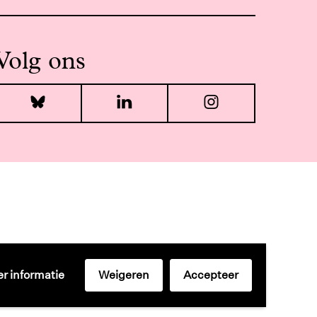
Volg ons
Bluesky
LinkedIn
Instagr
r informatie
Weigeren
Accepteer