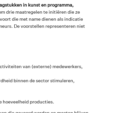
raagstukken in kunst en programma,
om drie maatregelen te initiëren die ze
oort die met name dienen als indicatie
eurs. De voorstellen representeren niet
ctiviteiten van (externe) medewerkers,
dheid binnen de sector stimuleren,
de hoeveelheid producties.
kken die gevoerd worden en moeten blijven