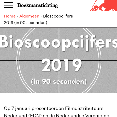
Overslaan en naar de inhoud gaan
Boekmanstichting
Home
»
Algemeen
»
Bioscoopcijfers
2019 (in 90 seconden)
Op 7 januari presenteerden Filmdistributeurs
Nederland (FDN) en de Nederlandse Vereniging