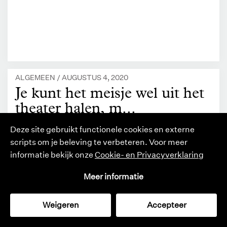
ALGEMEEN /
AUGUSTUS 4, 2020
Je kunt het meisje wel uit het
theater halen, m...
Deze site gebruikt functionele cookies en externe
scripts om je beleving te verbeteren. Voor meer
informatie bekijk onze
Cookie- en Privacyverklaring
Meer informatie
Weigeren
Accepteer
cultuurmonitor
catalogus
tijdschrift
zoeken