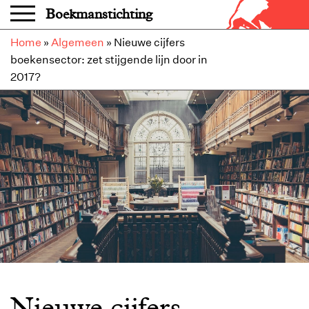
Overslaan en naar de inhoud gaan
Boekmanstichting
Home
»
Algemeen
»
Nieuwe cijfers
boekensector: zet stijgende lijn door in
2017?
Nieuwe cijfers