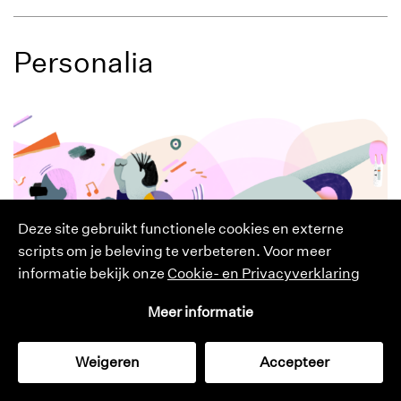
Personalia
Deze site gebruikt functionele cookies en externe
scripts om je beleving te verbeteren. Voor meer
informatie bekijk onze
Cookie- en Privacyverklaring
Meer informatie
Weigeren
Accepteer
cultuurmonitor
catalogus
tijdschrift
zoeken