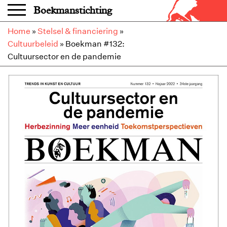
Overslaan en naar de inhoud gaan
Boekmanstichting
Home
»
Stelsel & financiering
»
Cultuurbeleid
»
Boekman #132:
Cultuursector en de pandemie