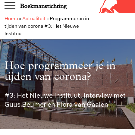
Overslaan en naar de inhoud gaan
Boekmanstichting
Home
»
Actualiteit
»
Programmeren in
tijden van corona #3: Het Nieuwe
Instituut
Hoe programmeer je in
tijden van corona?
#3: Het Nieuwe Instituut, interview met
Guus Beumer en Flora van Gaalen