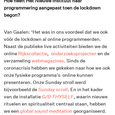
Hoe heeft Het Nieuwe Instituut haar
programmering aangepast toen de lockdown
begon?
Van Gaalen: ‘Het was in ons voordeel dat we ook
vóór de lockdown al online programmeerden.
Naast de publieke live activiteiten bieden we de
online
Rijkscollectie
,
onderzoeksprojecten
en de
verzameling
webmagazines
. Sinds de
coronacrisis hebben we gekeken naar hoe we ook
onze fysieke programma’s online kunnen
presenteren. Onze
Sunday stroll
werd
bijvoorbeeld de
Sunday scroll
. En in het kader
van de installatie
G/D THYSELF
, waarin nieuwe
rituelen en spiritualiteit centraal staan, hebben
we een
global sound meditation
georganiseerd.