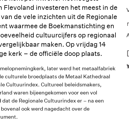
 Flevoland investeren het meest in de
V
e van de vele inzichten uit de Regionale
ment waarmee de Boekmanstichting en
eveelheid cultuurcijfers op regionaal
A
vergelijkbaar maken. Op vrijdag 14
 kerk – de officiële doop plaats.
melopnemingkerk, later werd het metaalfabriek
e culturele broedplaats de Metaal Kathedraal
ale Cultuurindex. Cultureel beleidsmakers,
erland waren bijeengekomen voor een vol
 dat de Regionale Cultuurindex er – na een
ar bovenal ook werd nagedacht over de
trument.