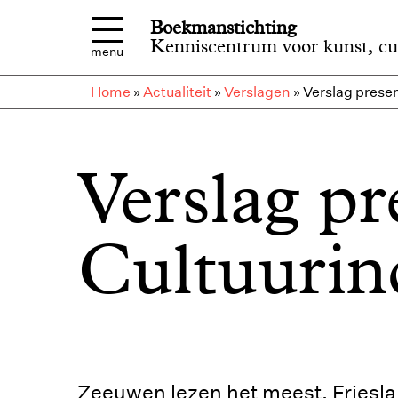
Overslaan en naar de inhoud gaan
Boekmanstichting
Kenniscentrum voor kunst, cu
menu
Home
»
Actualiteit
»
Verslagen
»
Verslag prese
Verslag pr
Cultuurin
Zeeuwen lezen het meest, Friesla