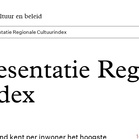
ltuur en beleid
ntatie Regionale Cultuurindex
esentatie Re
dex
nd kent per inwoner het hoogste